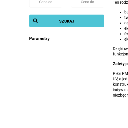
Ten rodz
bu
tw
SZUKAJ
op
el
św
Parametry
e
Dzięki s
funkcjon
Zalety 
Plexi PM
UV, a je
konstruk
indywidu
niezbęd