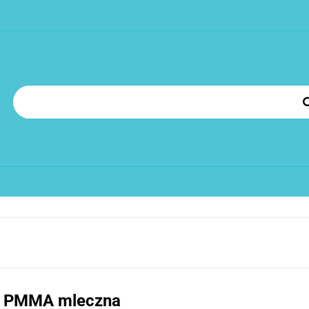
OROWY
POLIWĘGLAN LITY
PLEXI PMMA
AKCESO
SZENIA
MONTAŻ POLIWĘGLANU
FAQ
KONTAKT
N
LOG
OROWY
POLIWĘGLAN LITY
PLEXI PMMA
AKCESORIA
Z
i PMMA mleczna