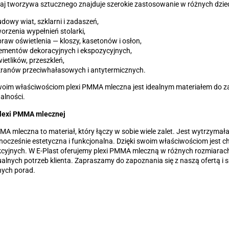
aj tworzywa sztucznego znajduje szerokie zastosowanie w różnych dzie
dowy wiat, szklarni i zadaszeń,
orzenia wypełnień stolarki,
raw oświetlenia — kloszy, kasetonów i osłon,
ementów dekoracyjnych i ekspozycyjnych,
ietlików, przeszkleń,
kranów przeciwhałasowych i antytermicznych.
woim właściwościom plexi PMMA mleczna jest idealnym materiałem do za
alności.
plexi PMMA mlecznej
MA mleczna to materiał, który łączy w sobie wiele zalet. Jest wytrzyma
dnocześnie estetyczna i funkcjonalna. Dzięki swoim właściwościom jest 
cyjnych. W E-Plast oferujemy plexi PMMA mleczną w różnych rozmiarac
alnych potrzeb klienta. Zapraszamy do zapoznania się z naszą ofertą i 
nych porad.