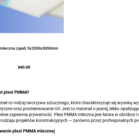
i mleczna (opal) 5x2050x3050mm
840.00
st plexi PMMA?
riał to rodzaj tworzywa sztucznego, które charakteryzuje się wysoką w
yczne oraz promieniowanie UV. Jest to materiał o jasnej, lekko opalizują
śnie zapewnia prywatność. Plexi PMMA mleczna jest łatwa w obróbce i m
rodzaju projektów konstrukcyjnych — zarówno przez profesjonalnych pro
wanie plexi PMMA mlecznej