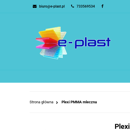
biuro@e-plast.pl
733569534
POLIWĘGLAN KOM
ZESTAWY NA ZADA
BESTSELLERY
B
WSZYSTKIE KATEGORIE
POLIWĘGLAN KOM
Strona główna
Plexi PMMA mleczna
Plex