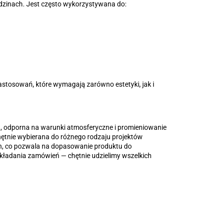
dzinach. Jest często wykorzystywana do:
stosowań, które wymagają zarówno estetyki, jak i
ła, odporna na warunki atmosferyczne i promieniowanie
chętnie wybierana do różnego rodzaju projektów
h, co pozwala na dopasowanie produktu do
składania zamówień — chętnie udzielimy wszelkich