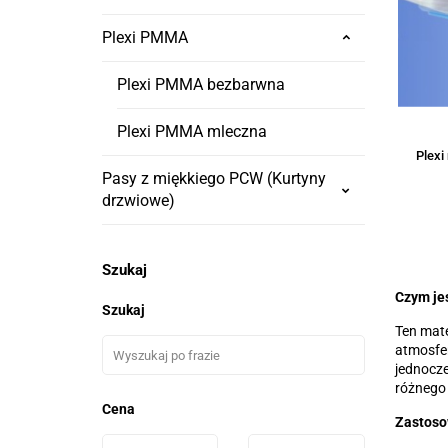
Plexi PMMA
Plexi PMMA bezbarwna
Plexi PMMA mleczna
Plex
Pasy z miękkiego PCW (Kurtyny
drzwiowe)
Szukaj
Czym je
Szukaj
Ten mate
atmosfer
jednocze
różnego 
Cena
Zastoso