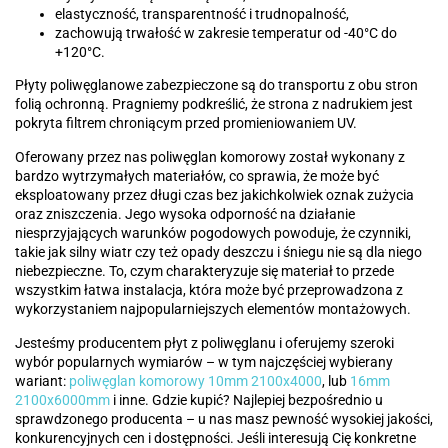
elastyczność, transparentność i trudnopalność,
zachowują trwałość w zakresie temperatur od -40°C do
+120°C.
Płyty poliwęglanowe zabezpieczone są do transportu z obu stron
folią ochronną. Pragniemy podkreślić, że strona z nadrukiem jest
pokryta filtrem chroniącym przed promieniowaniem UV.
Oferowany przez nas poliwęglan komorowy został wykonany z
bardzo wytrzymałych materiałów, co sprawia, że może być
eksploatowany przez długi czas bez jakichkolwiek oznak zużycia
oraz zniszczenia. Jego wysoka odporność na działanie
niesprzyjających warunków pogodowych powoduje, że czynniki,
takie jak silny wiatr czy też opady deszczu i śniegu nie są dla niego
niebezpieczne. To, czym charakteryzuje się materiał to przede
wszystkim łatwa instalacja, która może być przeprowadzona z
wykorzystaniem najpopularniejszych elementów montażowych.
Jesteśmy producentem płyt z poliwęglanu i oferujemy szeroki
wybór popularnych wymiarów – w tym najczęściej wybierany
wariant:
poliwęglan komorowy 10mm 2100x4000
, lub
16mm
2100x6000mm
i inne. Gdzie kupić? Najlepiej bezpośrednio u
sprawdzonego producenta – u nas masz pewność wysokiej jakości,
konkurencyjnych cen i dostępności. Jeśli interesują Cię konkretne