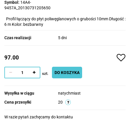
Symbol:
14A4-
9457A_20130731205650
Profil łączący do płyt poliwęglanowych o grubości 10mm Długość :
6 m Kolor: bezbarwny
Czas realizacji
5 dni
97.00
DO KOSZYKA
szt.
Wysyłka w ciągu
natychmiast
Cena przesyłki
20
W razie pytań zachęcamy do kontaktu