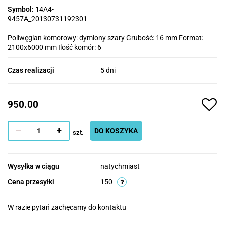
Symbol:
14A4-
9457A_20130731192301
Poliwęglan komorowy: dymiony szary Grubość: 16 mm Format:
2100x6000 mm Ilość komór: 6
Czas realizacji
5 dni
950.00
DO KOSZYKA
szt.
Wysyłka w ciągu
natychmiast
Cena przesyłki
150
W razie pytań zachęcamy do kontaktu