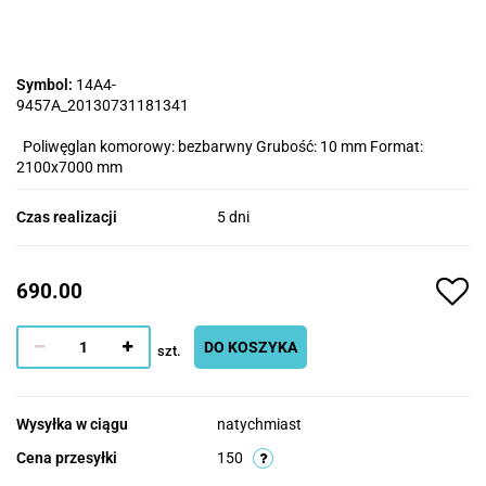
Symbol:
14A4-
9457A_20130731181341
Poliwęglan komorowy: bezbarwny Grubość: 10 mm Format:
2100x7000 mm
Czas realizacji
5 dni
690.00
DO KOSZYKA
szt.
Wysyłka w ciągu
natychmiast
Cena przesyłki
150