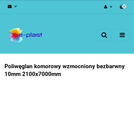
0
Zaloguj się
Zarejestruj się
Dodaj zgłoszenie
Poliwęglan komorowy wzmocniony bezbarwny
10mm 2100x7000mm